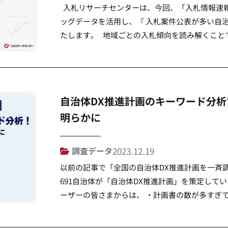
入札リサーチセンターは、今回、「入札情報速報
ッグデータを活用し、『 入札案件公表が多い自治
たします。 地域ごとの入札傾向を読み解くこと
いただくきっかけとなることを目的としています。 ▶
自治体DX推進計画のキーワード分
明らかに
調査データ
2023.12.19
以前の記事で「全国の自治体DX推進計画を一斉調
691自治体が「自治体DX推進計画」を策定して
ーザーの皆さまからは、 ・計画書の数が多すぎ
な取り組みをしている自治体を教えて欲しい と
回は、691自治体の「自 […]