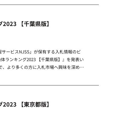
北海道/東北 近日公開予定 関東 東京都版 千葉県版 中部 […]
023 【千葉県版】
サービスNJSS」が保有する入札情報のビ
体ランキング2023 【千葉県版】』を発表い
で、より多くの方に入札市場へ興味を深めて
 他の都道府県はコチラから &nbs […]
023 【東京都版】