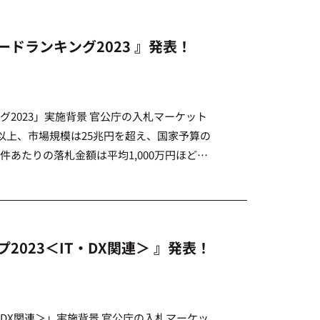
ドランキング2023 』発表！
2023」実施背景 官公庁の入札マーケット
以上、市場規模は25兆円を超え、国家予算の
件あたりの落札金額は平均1,000万円ほどと
ットです。 一方で、入札といっても業界に
023＜IT・DX関連＞ 』発表！
・DX関連＞」実施背景 官公庁の入札マーケッ