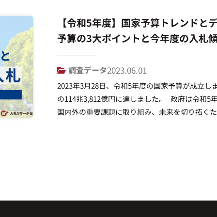
【令和5年度】国家予算トレンドと
予算の3大ポイントと今年度の入札
調査データ
2023.06.01
2023年3月28日、令和5年度の国家予算が成立
の114兆3,812億円に達しました。 政府は令
国内外の重要課題に取り組み、未来を切り拓くた
は、我が国が直面する課題に対する解決策を見出
力される内容となっています。 &nbs […]