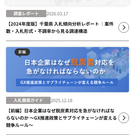
運営会社
プライバシーポリシー
調査レポート
2026.03.17
【2024年度版】千葉県 入札傾向分析レポート ｜案件
数・入札形式・不調率から見る調達構造
入札徹底ガイド
2025.12.18
【前編】日本企業はなぜ脱炭素対応を急がなければな
らないのか ～GX推進政策とサプライチェーンが変える
競争ルール～