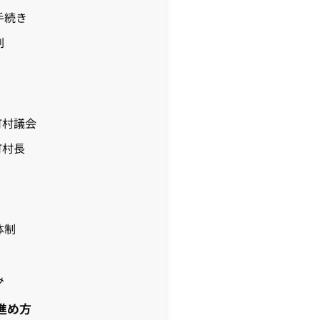
手続き
割
町村議会
町村長
体制
み
進め方