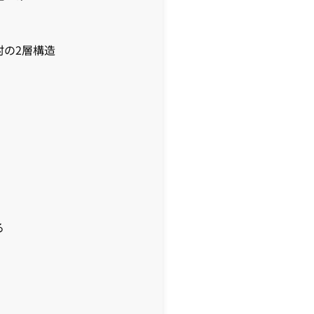
村の2層構造
る