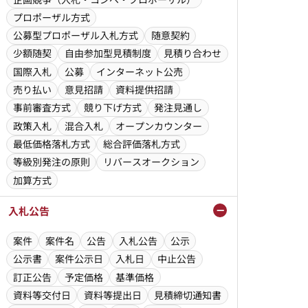
プロポーザル方式
公募型プロポーザル入札方式
随意契約
少額随契
自由参加型見積制度
見積り合わせ
国際入札
公募
インターネット公売
売り払い
意見招請
資料提供招請
事前審査方式
競り下げ方式
発注見通し
政策入札
混合入札
オープンカウンター
最低価格落札方式
総合評価落札方式
等級別発注の原則
リバースオークション
加算方式
入札公告
案件
案件名
公告
入札公告
公示
公示書
案件公示日
入札日
中止公告
訂正公告
予定価格
基準価格
資料等交付日
資料等提出日
見積締切通知書