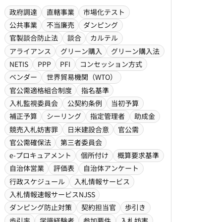
政府調達
直轄事業
市場化テスト
公共事業
不当廉売
ダンピング
官製談合防止法
談合
カルテル
アライアンス
グリーン購入
グリーン購入法
NETIS
PPP
PFI
コンセッション方式
ベンダー
世界貿易機関（WTO）
官公需適格組合制度
指名基準
入札監視委員会
公契約条例
当初予算
補正予算
シーリング
指定管理者
助成金
競売入札妨害罪
日米建設合意
官公需
官公需確保法
第三者委員会
e-プロキュアメント
個所付け
概算要求基準
自治体営業
評価表
自治体アンケート
行政スケジュール
入札情報サービス
入札情報速報サービスNJSS
ダンピング防止対策
契約担当官
歩引き
歩引率
学識経験者
参加要件
入札妨害