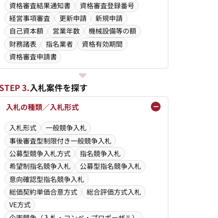
資格審査結果通知書
資格審査登録番号
経営事項審査
更新申請
新規申請
自己資本額
営業年数
機械設備等の額
財務諸表
指名業者
資格有効期間
資格審査申請書
STEP 3.
入札案件を探す
入札の種類／入札形式
入札形式
一般競争入札
事後審査型制限付き一般競争入札
公募型競争入札方式
指名競争入札
希望制指名競争入札
公募型指名競争入札
意向確認型指名競争入札
総価契約単価合意方式
総合評価方式入札
VE方式
企画競争（入札・コンペ・プロポーザル）