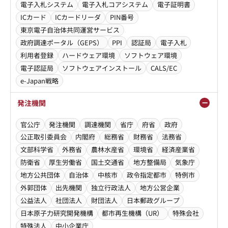
電子入札システム
電子入札コアシステム
電子証明書
ICカード
ICカードリーダ
PIN番号
東京電子自治体共同運営サービス
政府調達ポータル（GEPS）
PPI
認証局
電子入札
利用者登録
ハードウェア環境
ソフトウェア環境
電子認証局
ソフトウェアインストール
CALS/EC
e-Japan戦略
発注機関
官公庁
発注機関
調達機関
省庁
府省
政府
公正取引委員会
内閣府
総務省
財務省
法務省
文部科学省
外務省
農林水産省
環境省
経済産業省
防衛省
厚生労働省
国土交通省
地方整備局
気象庁
地方公共団体
自治体
中核市
政令指定都市
特例市
外郭団体
出先機関
独立行政法人
地方公営企業
公益法人
社団法人
財団法人
日本郵政グループ
日本原子力研究開発機構
都市再生機構（UR）
特殊会社
特殊法人
中小企業庁