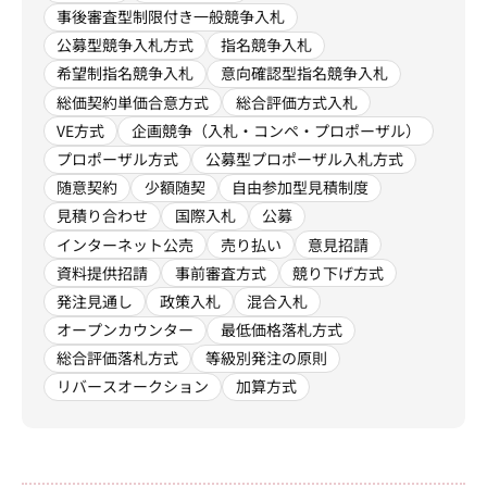
事後審査型制限付き一般競争入札
公募型競争入札方式
指名競争入札
希望制指名競争入札
意向確認型指名競争入札
総価契約単価合意方式
総合評価方式入札
VE方式
企画競争（入札・コンペ・プロポーザル）
プロポーザル方式
公募型プロポーザル入札方式
随意契約
少額随契
自由参加型見積制度
見積り合わせ
国際入札
公募
インターネット公売
売り払い
意見招請
資料提供招請
事前審査方式
競り下げ方式
発注見通し
政策入札
混合入札
オープンカウンター
最低価格落札方式
総合評価落札方式
等級別発注の原則
リバースオークション
加算方式