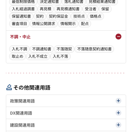
最低制限価格
決定通知書
落札通知書
見積結果通知書
入札経過調書
再見積
再見積通知書
受注者
保留
保留通知書
契約
契約保証金
技術点
価格点
審査項目
情報公開請求
情報開示
配点
不調・中止
入札不調
不調通知書
不落随契
不落随意契約通知書
取止め
入札不成立
入札不落
その他関連用語
政策関連用語
DX関連用語
建設関連用語