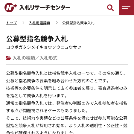
トップ
入札用語辞典
公募型指名競争入札
新着情報
公募型指名競争入札
調査レポート
コウボガタシメイキョウソウニュウサツ
入札の種類／入札形式
入札徹底ガイド
公募型指名競争入札とは指名競争入札の一つで、その名の通り、
入札用語辞典
公募と指名競争の要素を組み合わせた方式のことです。
技術等の必要条件を明示して広く参加者を募り、審査通過者のみ
入札セミナー
を指名して競争入札を行います。
通常の指名競争入札では、発注者の判断のみで入札参加者を指名
入札無料相談
する点が問題視されるケースもありました。
そこで、技術力や実績などの公募条件を満たせば参加可能な公募
型指名競争入札が採用され始め、より入札の透明性・公正性・競
争性が確保されるようになりました。