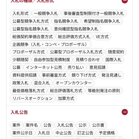
入札の種類／入札形式
入札形式
一般競争入札
事後審査型制限付き一般競争入札
公募型競争入札方式
指名競争入札
希望制指名競争入札
公募型指名競争入札
意向確認型指名競争入札
総価契約単価合意方式
総合評価方式入札
VE方式
企画競争（入札・コンペ・プロポーザル）
プロポーザル方式
公募型プロポーザル入札方式
随意契約
少額随契
自由参加型見積制度
見積り合わせ
国際入札
公募
インターネット公売
売り払い
意見招請
資料提供招請
事前審査方式
競り下げ方式
発注見通し
政策入札
混合入札
オープンカウンター
最低価格落札方式
総合評価落札方式
等級別発注の原則
リバースオークション
加算方式
入札公告
案件
案件名
公告
入札公告
公示
公示書
案件公示日
入札日
中止公告
訂正公告
予定価格