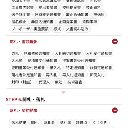
参加表明書
参加意思確認書
受領確認書
内訳書
工事費内訳書
提出要請書
技術提案書
技術資料
適合証明書
日時変更通知書
取止め通知書
辞退届
指名停止
非指名通知書
企画提案書
質問事項
プロポーザル実施要領
様式
文書読み込み
応札・書類提出
応札
見積依頼通知書
入札締切通知書
入札受付通知書
入札箱
見積書受付通知書
提案書等受付通知書
証明書等受付通知書
紙入札
特定通知書
非特定通知書
落札者決定通知書
再入札
再入札通知書
郵便入札
封印（封緘）
代理人
無効
技術審査
STEP 6.
開札・落札
落札・契約結果
落札結果
開札
落札者
落札率
評価点
くじ引き