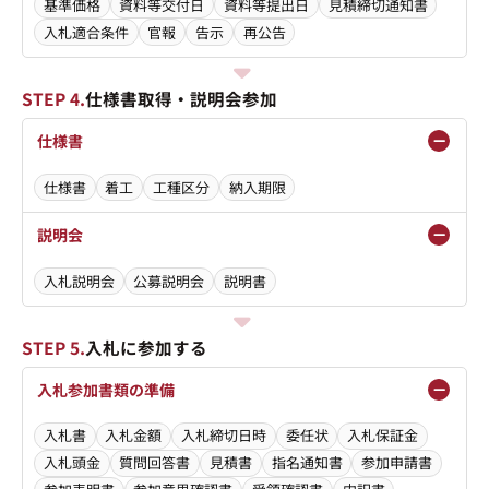
基準価格
資料等交付日
資料等提出日
見積締切通知書
入札適合条件
官報
告示
再公告
STEP 4.
仕様書取得・説明会参加
仕様書
仕様書
着工
工種区分
納入期限
説明会
入札説明会
公募説明会
説明書
STEP 5.
入札に参加する
入札参加書類の準備
入札書
入札金額
入札締切日時
委任状
入札保証金
入札頭金
質問回答書
見積書
指名通知書
参加申請書