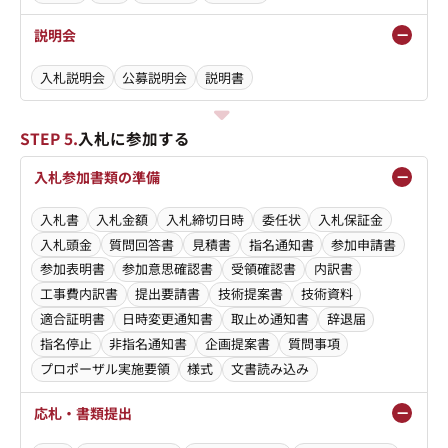
説明会
入札説明会
公募説明会
説明書
STEP 5.
入札に参加する
入札参加書類の準備
入札書
入札金額
入札締切日時
委任状
入札保証金
入札頭金
質問回答書
見積書
指名通知書
参加申請書
参加表明書
参加意思確認書
受領確認書
内訳書
工事費内訳書
提出要請書
技術提案書
技術資料
適合証明書
日時変更通知書
取止め通知書
辞退届
指名停止
非指名通知書
企画提案書
質問事項
プロポーザル実施要領
様式
文書読み込み
応札・書類提出