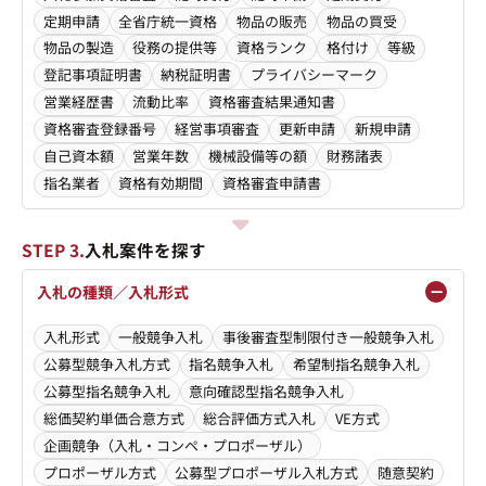
定期申請
全省庁統一資格
物品の販売
物品の買受
物品の製造
役務の提供等
資格ランク
格付け
等級
登記事項証明書
納税証明書
プライバシーマーク
営業経歴書
流動比率
資格審査結果通知書
資格審査登録番号
経営事項審査
更新申請
新規申請
自己資本額
営業年数
機械設備等の額
財務諸表
指名業者
資格有効期間
資格審査申請書
STEP 3.
入札案件を探す
入札の種類／入札形式
入札形式
一般競争入札
事後審査型制限付き一般競争入札
公募型競争入札方式
指名競争入札
希望制指名競争入札
公募型指名競争入札
意向確認型指名競争入札
総価契約単価合意方式
総合評価方式入札
VE方式
企画競争（入札・コンペ・プロポーザル）
プロポーザル方式
公募型プロポーザル入札方式
随意契約