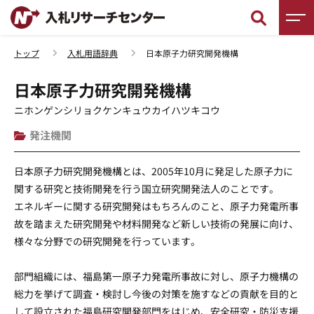
トップ
入札用語辞典
日本原子力研究開発機構
新着情報
日本原子力研究開発機構
調査レポート
ニホンゲンシリョクケンキュウカイハツキコウ
発注機関
入札徹底ガイド
日本原子力研究開発機構とは、2005年10月に発足した原子力に
入札用語辞典
関する研究と技術開発を行う国立研究開発法人のことです。
エネルギーに関する研究開発はもちろんのこと、原子力発電所事
入札セミナー
故を踏まえた研究開発や材料開発など新しい技術の発展に向け、
様々な分野での研究開発を行っています。
入札無料相談
部門組織には、福島第一原子力発電所事故に対し、原子力機構の
総力を挙げて調査・検討し今後の対策を施すなどの貢献を目的と
して設立された福島研究開発部門をはじめ、安全研究・防災支援