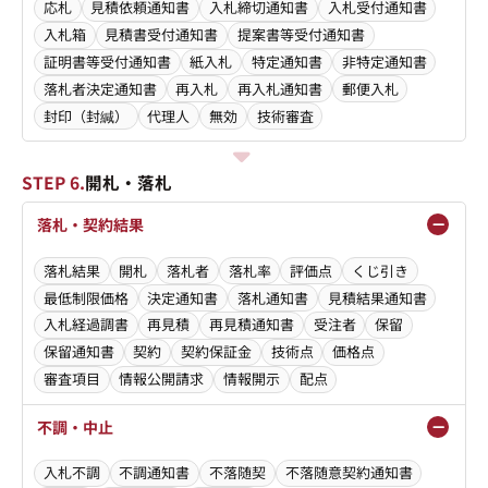
応札
見積依頼通知書
入札締切通知書
入札受付通知書
入札箱
見積書受付通知書
提案書等受付通知書
証明書等受付通知書
紙入札
特定通知書
非特定通知書
落札者決定通知書
再入札
再入札通知書
郵便入札
封印（封緘）
代理人
無効
技術審査
STEP 6.
開札・落札
落札・契約結果
落札結果
開札
落札者
落札率
評価点
くじ引き
最低制限価格
決定通知書
落札通知書
見積結果通知書
入札経過調書
再見積
再見積通知書
受注者
保留
保留通知書
契約
契約保証金
技術点
価格点
審査項目
情報公開請求
情報開示
配点
不調・中止
入札不調
不調通知書
不落随契
不落随意契約通知書