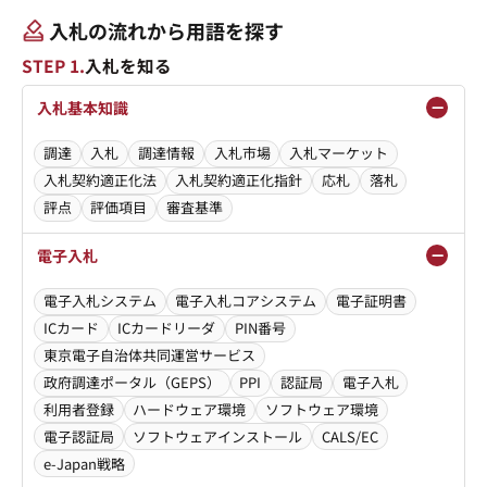
入札の流れから用語を探す
STEP 1.
入札を知る
入札基本知識
調達
入札
調達情報
入札市場
入札マーケット
入札契約適正化法
入札契約適正化指針
応札
落札
評点
評価項目
審査基準
電子入札
電子入札システム
電子入札コアシステム
電子証明書
ICカード
ICカードリーダ
PIN番号
東京電子自治体共同運営サービス
政府調達ポータル（GEPS）
PPI
認証局
電子入札
利用者登録
ハードウェア環境
ソフトウェア環境
電子認証局
ソフトウェアインストール
CALS/EC
e-Japan戦略