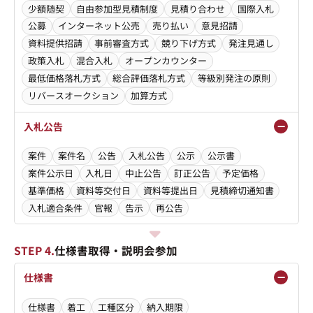
少額随契
自由参加型見積制度
見積り合わせ
国際入札
公募
インターネット公売
売り払い
意見招請
資料提供招請
事前審査方式
競り下げ方式
発注見通し
政策入札
混合入札
オープンカウンター
最低価格落札方式
総合評価落札方式
等級別発注の原則
リバースオークション
加算方式
入札公告
案件
案件名
公告
入札公告
公示
公示書
案件公示日
入札日
中止公告
訂正公告
予定価格
基準価格
資料等交付日
資料等提出日
見積締切通知書
入札適合条件
官報
告示
再公告
STEP 4.
仕様書取得・説明会参加
仕様書
仕様書
着工
工種区分
納入期限