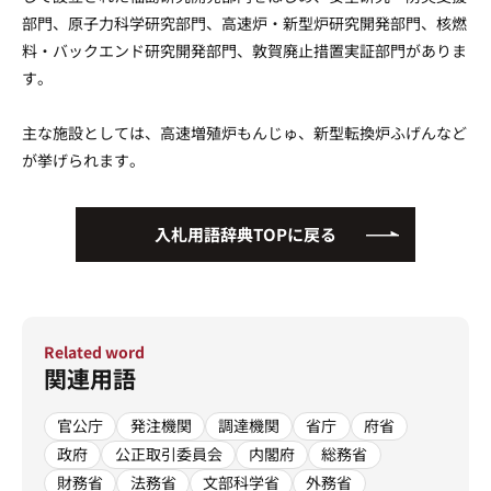
部門、原子力科学研究部門、高速炉・新型炉研究開発部門、核燃
運営会社
プライバシーポリシー
料・バックエンド研究開発部門、敦賀廃止措置実証部門がありま
す。
主な施設としては、高速増殖炉もんじゅ、新型転換炉ふげんなど
が挙げられます。
入札用語辞典TOPに戻る
Related word
関連用語
官公庁
発注機関
調達機関
省庁
府省
政府
公正取引委員会
内閣府
総務省
財務省
法務省
文部科学省
外務省