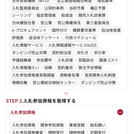
世界貿易機関（WTO）
官公需適格組合制度
指名基準
入札監視委員会
公契約条例
当初予算
補正予算
シーリング
指定管理者
助成金
競売入札妨害罪
日米建設合意
官公需
官公需確保法
第三者委員会
e-プロキュアメント
個所付け
概算要求基準
自治体営業
評価表
自治体アンケート
行政スケジュール
入札情報サービス
入札情報速報サービスNJSS
ダンピング防止対策
契約担当官
歩引き
歩引率
学識経験者
参加要件
入札妨害
官製談合
調達コスト
入札情報漏えい
収賄
契約番号
発注予定情報
入札参加資格者実態調査
資格者名簿
官民競争入札制度
情報収集
官公需総合相談センター
ダンピング防止対策
STEP 2.
入札参加資格を取得する
入札参加資格
入札参加資格
競争参加資格
業者登録
指名願い
入札参加資格審査
随時受付
随時申請
定期受付