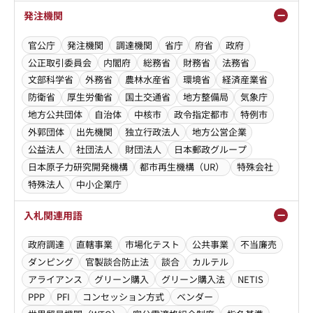
発注機関
官公庁
発注機関
調達機関
省庁
府省
政府
公正取引委員会
内閣府
総務省
財務省
法務省
文部科学省
外務省
農林水産省
環境省
経済産業省
防衛省
厚生労働省
国土交通省
地方整備局
気象庁
地方公共団体
自治体
中核市
政令指定都市
特例市
外郭団体
出先機関
独立行政法人
地方公営企業
公益法人
社団法人
財団法人
日本郵政グループ
日本原子力研究開発機構
都市再生機構（UR）
特殊会社
特殊法人
中小企業庁
入札関連用語
政府調達
直轄事業
市場化テスト
公共事業
不当廉売
ダンピング
官製談合防止法
談合
カルテル
アライアンス
グリーン購入
グリーン購入法
NETIS
PPP
PFI
コンセッション方式
ベンダー