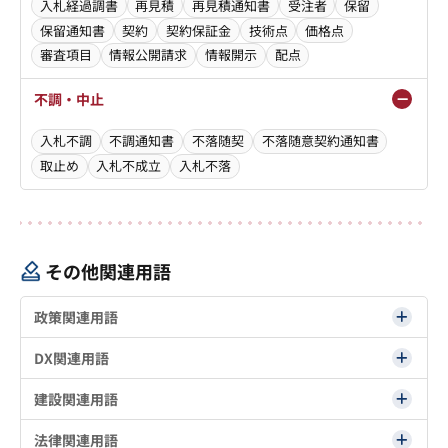
入札経過調書
再見積
再見積通知書
受注者
保留
保留通知書
契約
契約保証金
技術点
価格点
審査項目
情報公開請求
情報開示
配点
不調・中止
入札不調
不調通知書
不落随契
不落随意契約通知書
取止め
入札不成立
入札不落
その他関連用語
政策関連用語
DX関連用語
建設関連用語
法律関連用語