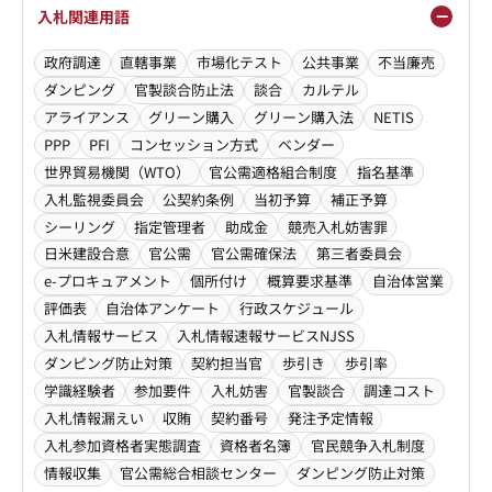
入札関連用語
政府調達
直轄事業
市場化テスト
公共事業
不当廉売
ダンピング
官製談合防止法
談合
カルテル
アライアンス
グリーン購入
グリーン購入法
NETIS
PPP
PFI
コンセッション方式
ベンダー
世界貿易機関（WTO）
官公需適格組合制度
指名基準
入札監視委員会
公契約条例
当初予算
補正予算
シーリング
指定管理者
助成金
競売入札妨害罪
日米建設合意
官公需
官公需確保法
第三者委員会
e-プロキュアメント
個所付け
概算要求基準
自治体営業
評価表
自治体アンケート
行政スケジュール
入札情報サービス
入札情報速報サービスNJSS
ダンピング防止対策
契約担当官
歩引き
歩引率
学識経験者
参加要件
入札妨害
官製談合
調達コスト
入札情報漏えい
収賄
契約番号
発注予定情報
入札参加資格者実態調査
資格者名簿
官民競争入札制度
情報収集
官公需総合相談センター
ダンピング防止対策