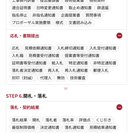
工事費内訳書
提出要請書
技術提案書
技術資料
適合証明書
日時変更通知書
取止め通知書
辞退届
指名停止
非指名通知書
企画提案書
質問事項
プロポーザル実施要領
様式
文書読み込み
応札・書類提出
応札
見積依頼通知書
入札締切通知書
入札受付通知書
入札箱
見積書受付通知書
提案書等受付通知書
証明書等受付通知書
紙入札
特定通知書
非特定通知書
落札者決定通知書
再入札
再入札通知書
郵便入札
封印（封緘）
代理人
無効
技術審査
STEP 6.
開札・落札
落札・契約結果
落札結果
開札
落札者
落札率
評価点
くじ引き
最低制限価格
決定通知書
落札通知書
見積結果通知書