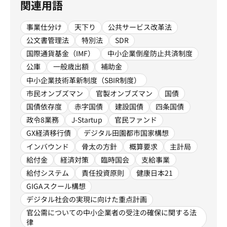
関連用語
事業仕分け
天下り
公共サービス改革法
公文書管理法
特別法
SDR
国際通貨基金（IMF）
中小企業倒産防止共済制度
公庫
一般歳出額
補助金
中小企業技術革新制度（SBIR制度）
市民オンブズマン
官製オンブズマン
国債
国債依存度
赤字国債
建設国債
四条国債
政令8業務
J-Startup
官民ファンド
GX経済移行債
デジタル田園都市国家構想
インバウンド
骨太の方針
概算要求
主計局
給付金
経済対策
臨時国会
支給事業
給付システム
責任投資原則
健康日本21
GIGAスクール構想
デジタル社会の実現に向けた重点計画
官公需についての中小企業者の受注の確保に関する法
律