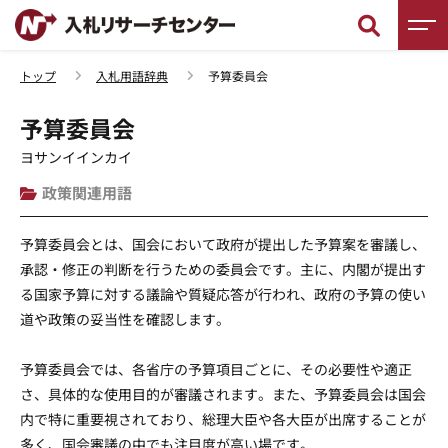
トップ
入札用語辞典
予算委員会
新着情報
予算委員会
調査レポート
ヨサンイインカイ
政策関連用語
入札徹底ガイド
予算委員会とは、国会において政府が提出した予算案を審議し、
入札用語辞典
承認・修正の判断を行うための委員会です。主に、内閣が提出す
る国家予算に対する議論や質疑応答が行われ、政府の予算の使い
入札セミナー
道や政策の妥当性を確認します。
入札無料相談
予算委員会では、各省庁の予算項目ごとに、その必要性や適正
さ、具体的な使用目的が審議されます。また、予算委員会は国会
内で特に重要視されており、総理大臣や各大臣が出席することが
多く、国会審議の中でも注目度が高い場です。