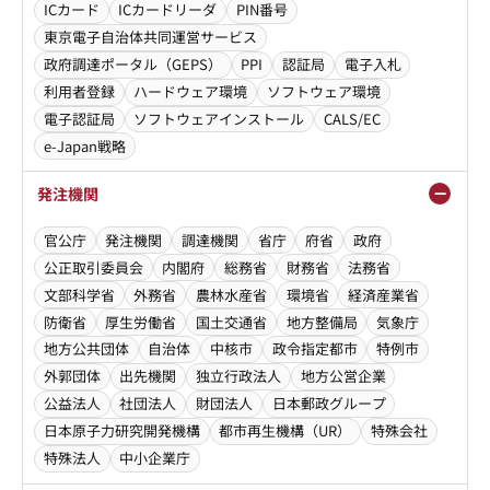
ICカード
ICカードリーダ
PIN番号
東京電子自治体共同運営サービス
政府調達ポータル（GEPS）
PPI
認証局
電子入札
利用者登録
ハードウェア環境
ソフトウェア環境
電子認証局
ソフトウェアインストール
CALS/EC
e-Japan戦略
発注機関
官公庁
発注機関
調達機関
省庁
府省
政府
公正取引委員会
内閣府
総務省
財務省
法務省
文部科学省
外務省
農林水産省
環境省
経済産業省
防衛省
厚生労働省
国土交通省
地方整備局
気象庁
地方公共団体
自治体
中核市
政令指定都市
特例市
外郭団体
出先機関
独立行政法人
地方公営企業
公益法人
社団法人
財団法人
日本郵政グループ
日本原子力研究開発機構
都市再生機構（UR）
特殊会社
特殊法人
中小企業庁