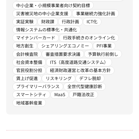
中小企業・小規模事業者向け契約目標
災害被災地の中小企業支援
事業継続力強化計画
実証実験
財政課
行政計画
ICT化
情報システムの標準化・共通化
マイナンバーカード
行政手続きのオンライン化
地方創生
シェアリングエコノミー
PFI事業
会計検査院
審査措置要求決議
予算執行前倒し
社会資本整備
ITS（高度道路交通システム）
官民役割分担
経済財政運営と改革の基本方針
賃上げ促進
リスキリング
デフレ脱却
プライマリーバランス
全世代型健康診断
スマートシティ
MaaS
戸籍法改正
地域基幹産業