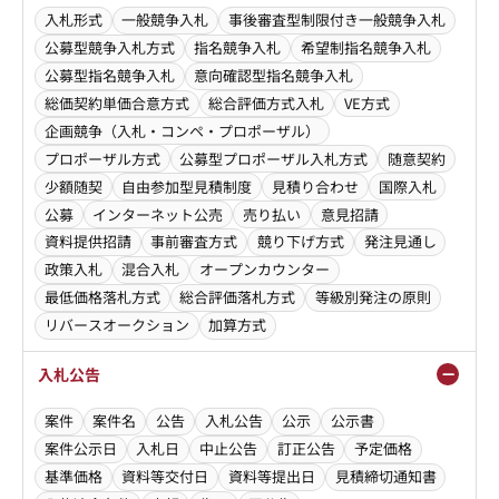
入札形式
一般競争入札
事後審査型制限付き一般競争入札
公募型競争入札方式
指名競争入札
希望制指名競争入札
公募型指名競争入札
意向確認型指名競争入札
総価契約単価合意方式
総合評価方式入札
VE方式
企画競争（入札・コンペ・プロポーザル）
プロポーザル方式
公募型プロポーザル入札方式
随意契約
少額随契
自由参加型見積制度
見積り合わせ
国際入札
公募
インターネット公売
売り払い
意見招請
資料提供招請
事前審査方式
競り下げ方式
発注見通し
政策入札
混合入札
オープンカウンター
最低価格落札方式
総合評価落札方式
等級別発注の原則
リバースオークション
加算方式
入札公告
案件
案件名
公告
入札公告
公示
公示書
案件公示日
入札日
中止公告
訂正公告
予定価格
基準価格
資料等交付日
資料等提出日
見積締切通知書