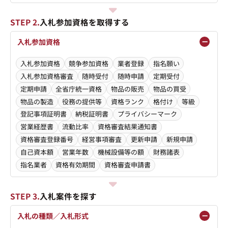
STEP 2.
入札参加資格を取得する
入札参加資格
入札参加資格
競争参加資格
業者登録
指名願い
入札参加資格審査
随時受付
随時申請
定期受付
定期申請
全省庁統一資格
物品の販売
物品の買受
物品の製造
役務の提供等
資格ランク
格付け
等級
登記事項証明書
納税証明書
プライバシーマーク
営業経歴書
流動比率
資格審査結果通知書
資格審査登録番号
経営事項審査
更新申請
新規申請
自己資本額
営業年数
機械設備等の額
財務諸表
指名業者
資格有効期間
資格審査申請書
STEP 3.
入札案件を探す
入札の種類／入札形式