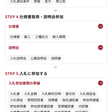
入札適合条件
官報
告示
再公告
STEP 4.
仕様書取得・説明会参加
仕様書
仕様書
着工
工種区分
納入期限
説明会
入札説明会
公募説明会
説明書
STEP 5.
入札に参加する
入札参加書類の準備
入札書
入札金額
入札締切日時
委任状
入札保証金
入札頭金
質問回答書
見積書
指名通知書
参加申請書
参加表明書
参加意思確認書
受領確認書
内訳書