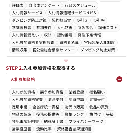
評価表
自治体アンケート
行政スケジュール
入札情報サービス
入札情報速報サービスNJSS
ダンピング防止対策
契約担当官
歩引き
歩引率
学識経験者
参加要件
入札妨害
官製談合
調達コスト
入札情報漏えい
収賄
契約番号
発注予定情報
入札参加資格者実態調査
資格者名簿
官民競争入札制度
情報収集
官公需総合相談センター
ダンピング防止対策
STEP 2.
入札参加資格を取得する
入札参加資格
入札参加資格
競争参加資格
業者登録
指名願い
入札参加資格審査
随時受付
随時申請
定期受付
定期申請
全省庁統一資格
物品の販売
物品の買受
物品の製造
役務の提供等
資格ランク
格付け
等級
登記事項証明書
納税証明書
プライバシーマーク
営業経歴書
流動比率
資格審査結果通知書