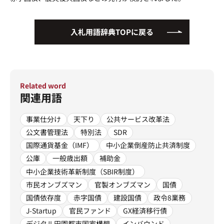
運営会社
プライバシーポリシー
入札用語辞典TOPに戻る
Related word
関連用語
事業仕分け
天下り
公共サービス改革法
公文書管理法
特別法
SDR
国際通貨基金（IMF）
中小企業倒産防止共済制度
公庫
一般歳出額
補助金
中小企業技術革新制度（SBIR制度）
市民オンブズマン
官製オンブズマン
国債
国債依存度
赤字国債
建設国債
政令8業務
J-Startup
官民ファンド
GX経済移行債
デジタル田園都市国家構想
インバウンド