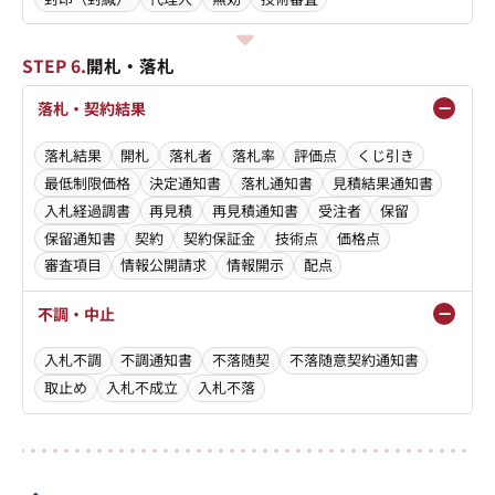
STEP 6.
開札・落札
落札・契約結果
落札結果
開札
落札者
落札率
評価点
くじ引き
最低制限価格
決定通知書
落札通知書
見積結果通知書
入札経過調書
再見積
再見積通知書
受注者
保留
保留通知書
契約
契約保証金
技術点
価格点
審査項目
情報公開請求
情報開示
配点
不調・中止
入札不調
不調通知書
不落随契
不落随意契約通知書
取止め
入札不成立
入札不落