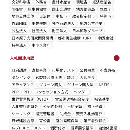
文部科学省
外務省
農林水産省
環境省
経済産業省
防衛省
厚生労働省
国土交通省
地方整備局
気象庁
地方公共団体
自治体
中核市
政令指定都市
特例市
外郭団体
出先機関
独立行政法人
地方公営企業
公益法人
社団法人
財団法人
日本郵政グループ
日本原子力研究開発機構
都市再生機構（UR）
特殊会社
特殊法人
中小企業庁
入札関連用語
政府調達
直轄事業
市場化テスト
公共事業
不当廉売
ダンピング
官製談合防止法
談合
カルテル
アライアンス
グリーン購入
グリーン購入法
NETIS
PPP
PFI
コンセッション方式
ベンダー
世界貿易機関（WTO）
官公需適格組合制度
指名基準
入札監視委員会
公契約条例
当初予算
補正予算
シーリング
指定管理者
助成金
競売入札妨害罪
日米建設合意
官公需
官公需確保法
第三者委員会
e-プロキュアメント
個所付け
概算要求基準
自治体営業