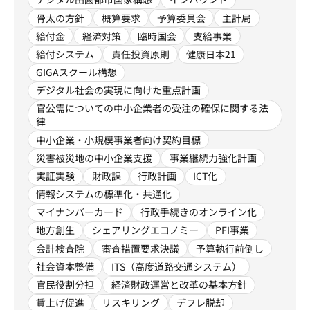
骨太の方針
概算要求
予算委員会
主計局
給付金
経済対策
臨時国会
支給事業
給付システム
責任投資原則
健康日本21
GIGAスクール構想
デジタル社会の実現に向けた重点計画
官公需についての中小企業者の受注の確保に関する法
律
中小企業・小規模事業者向け契約目標
災害被災地の中小企業支援
事業継続力強化計画
実証実験
財政課
行政計画
ICT化
情報システムの標準化・共通化
マイナンバーカード
行政手続きのオンライン化
地方創生
シェアリングエコノミー
PFI事業
会計検査院
審査措置要求決議
予算執行前倒し
社会資本整備
ITS（高度道路交通システム）
官民役割分担
経済財政運営と改革の基本方針
賃上げ促進
リスキリング
デフレ脱却