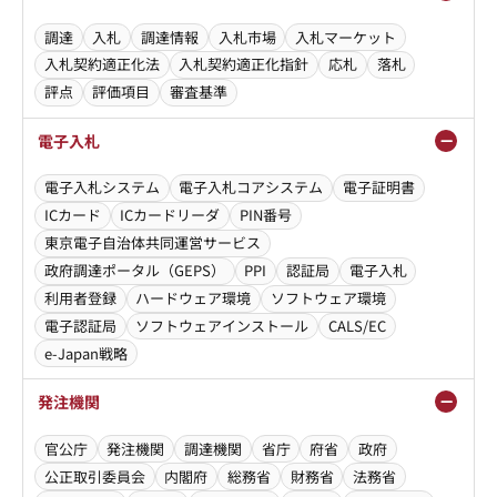
調達
入札
調達情報
入札市場
入札マーケット
入札契約適正化法
入札契約適正化指針
応札
落札
評点
評価項目
審査基準
電子入札
電子入札システム
電子入札コアシステム
電子証明書
ICカード
ICカードリーダ
PIN番号
東京電子自治体共同運営サービス
政府調達ポータル（GEPS）
PPI
認証局
電子入札
利用者登録
ハードウェア環境
ソフトウェア環境
電子認証局
ソフトウェアインストール
CALS/EC
e-Japan戦略
発注機関
官公庁
発注機関
調達機関
省庁
府省
政府
公正取引委員会
内閣府
総務省
財務省
法務省