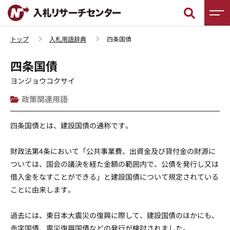
トップ
入札用語辞典
四条国債
新着情報
四条国債
調査レポート
ヨンジョウコクサイ
政策関連用語
入札徹底ガイド
四条国債とは、建設国債の通称です。
入札用語辞典
財政法第4条において「公共事業費、出資金及び貸付金の財源に
入札セミナー
ついては、国会の議決を経た金額の範囲内で、公債を発行し又は
借入金をなすことができる」と建設国債について規定されている
入札無料相談
ことに由来します。
過去には、東日本大震災の復興に際して、建設国債のほかにも、
赤字国債、震災復興国債などの発行が検討されました。