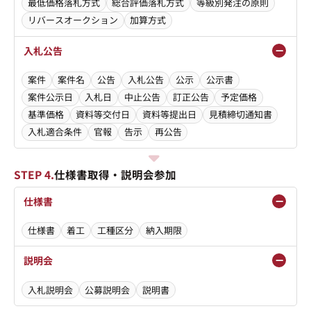
最低価格落札方式
総合評価落札方式
等級別発注の原則
リバースオークション
加算方式
入札公告
案件
案件名
公告
入札公告
公示
公示書
案件公示日
入札日
中止公告
訂正公告
予定価格
基準価格
資料等交付日
資料等提出日
見積締切通知書
入札適合条件
官報
告示
再公告
STEP 4.
仕様書取得・説明会参加
仕様書
仕様書
着工
工種区分
納入期限
説明会
入札説明会
公募説明会
説明書