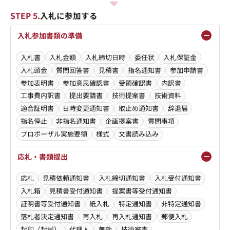
STEP 5.
入札に参加する
入札参加書類の準備
入札書
入札金額
入札締切日時
委任状
入札保証金
入札頭金
質問回答書
見積書
指名通知書
参加申請書
参加表明書
参加意思確認書
受領確認書
内訳書
工事費内訳書
提出要請書
技術提案書
技術資料
適合証明書
日時変更通知書
取止め通知書
辞退届
指名停止
非指名通知書
企画提案書
質問事項
プロポーザル実施要領
様式
文書読み込み
応札・書類提出
応札
見積依頼通知書
入札締切通知書
入札受付通知書
入札箱
見積書受付通知書
提案書等受付通知書
証明書等受付通知書
紙入札
特定通知書
非特定通知書
落札者決定通知書
再入札
再入札通知書
郵便入札
封印（封緘）
代理人
無効
技術審査