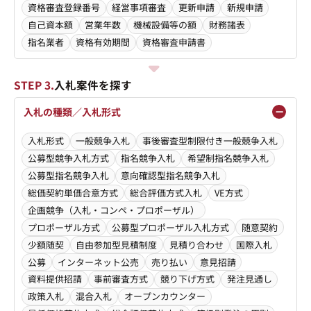
資格審査登録番号
経営事項審査
更新申請
新規申請
自己資本額
営業年数
機械設備等の額
財務諸表
指名業者
資格有効期間
資格審査申請書
STEP 3.
入札案件を探す
入札の種類／入札形式
入札形式
一般競争入札
事後審査型制限付き一般競争入札
公募型競争入札方式
指名競争入札
希望制指名競争入札
公募型指名競争入札
意向確認型指名競争入札
総価契約単価合意方式
総合評価方式入札
VE方式
企画競争（入札・コンペ・プロポーザル）
プロポーザル方式
公募型プロポーザル入札方式
随意契約
少額随契
自由参加型見積制度
見積り合わせ
国際入札
公募
インターネット公売
売り払い
意見招請
資料提供招請
事前審査方式
競り下げ方式
発注見通し
政策入札
混合入札
オープンカウンター