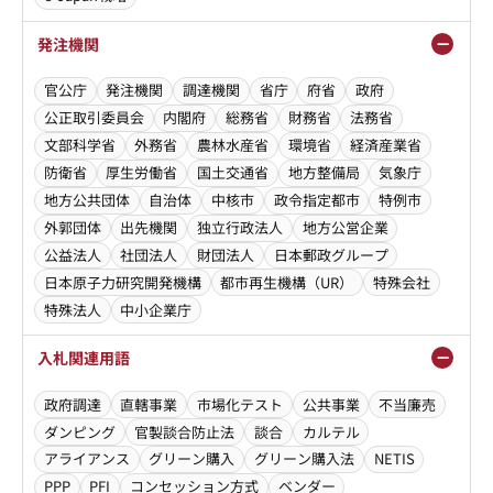
発注機関
官公庁
発注機関
調達機関
省庁
府省
政府
公正取引委員会
内閣府
総務省
財務省
法務省
文部科学省
外務省
農林水産省
環境省
経済産業省
防衛省
厚生労働省
国土交通省
地方整備局
気象庁
地方公共団体
自治体
中核市
政令指定都市
特例市
外郭団体
出先機関
独立行政法人
地方公営企業
公益法人
社団法人
財団法人
日本郵政グループ
日本原子力研究開発機構
都市再生機構（UR）
特殊会社
特殊法人
中小企業庁
入札関連用語
政府調達
直轄事業
市場化テスト
公共事業
不当廉売
ダンピング
官製談合防止法
談合
カルテル
アライアンス
グリーン購入
グリーン購入法
NETIS
PPP
PFI
コンセッション方式
ベンダー