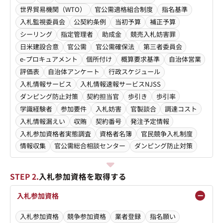
世界貿易機関（WTO）
官公需適格組合制度
指名基準
入札監視委員会
公契約条例
当初予算
補正予算
シーリング
指定管理者
助成金
競売入札妨害罪
日米建設合意
官公需
官公需確保法
第三者委員会
e-プロキュアメント
個所付け
概算要求基準
自治体営業
評価表
自治体アンケート
行政スケジュール
入札情報サービス
入札情報速報サービスNJSS
ダンピング防止対策
契約担当官
歩引き
歩引率
学識経験者
参加要件
入札妨害
官製談合
調達コスト
入札情報漏えい
収賄
契約番号
発注予定情報
入札参加資格者実態調査
資格者名簿
官民競争入札制度
情報収集
官公需総合相談センター
ダンピング防止対策
STEP 2.
入札参加資格を取得する
入札参加資格
入札参加資格
競争参加資格
業者登録
指名願い