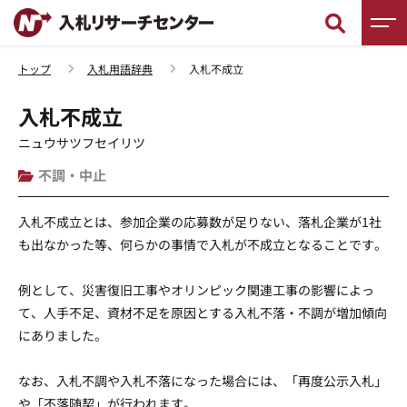
トップ
入札用語辞典
入札不成立
新着情報
入札不成立
調査レポート
ニュウサツフセイリツ
不調・中止
入札徹底ガイド
入札不成立とは、参加企業の応募数が足りない、落札企業が1社
入札用語辞典
も出なかった等、何らかの事情で入札が不成立となることです。
入札セミナー
例として、災害復旧工事やオリンピック関連工事の影響によっ
て、人手不足、資材不足を原因とする入札不落・不調が増加傾向
入札無料相談
にありました。
なお、入札不調や入札不落になった場合には、「再度公示入札」
や「不落随契」が行われます。