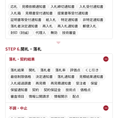
応札
見積依頼通知書
入札締切通知書
入札受付通知書
入札箱
見積書受付通知書
提案書等受付通知書
証明書等受付通知書
紙入札
特定通知書
非特定通知書
落札者決定通知書
再入札
再入札通知書
郵便入札
封印（封緘）
代理人
無効
技術審査
STEP 6.
開札・落札
落札・契約結果
落札結果
開札
落札者
落札率
評価点
くじ引き
最低制限価格
決定通知書
落札通知書
見積結果通知書
入札経過調書
再見積
再見積通知書
受注者
保留
保留通知書
契約
契約保証金
技術点
価格点
審査項目
情報公開請求
情報開示
配点
不調・中止