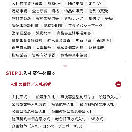
入札参加資格審査
随時受付
随時申請
定期受付
定期申請
全省庁統一資格
物品の販売
物品の買受
物品の製造
役務の提供等
資格ランク
格付け
等級
登記事項証明書
納税証明書
プライバシーマーク
営業経歴書
流動比率
資格審査結果通知書
資格審査登録番号
経営事項審査
更新申請
新規申請
自己資本額
営業年数
機械設備等の額
財務諸表
指名業者
資格有効期間
資格審査申請書
STEP 3.
入札案件を探す
入札の種類／入札形式
入札形式
一般競争入札
事後審査型制限付き一般競争入札
公募型競争入札方式
指名競争入札
希望制指名競争入札
公募型指名競争入札
意向確認型指名競争入札
総価契約単価合意方式
総合評価方式入札
VE方式
企画競争（入札・コンペ・プロポーザル）