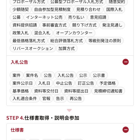
プロポーザル方式
公募型プロポーザル入札方式
随意契約
少額随契
自由参加型見積制度
見積り合わせ
国際入札
公募
インターネット公売
売り払い
意見招請
資料提供招請
事前審査方式
競り下げ方式
発注見通し
政策入札
混合入札
オープンカウンター
最低価格落札方式
総合評価落札方式
等級別発注の原則
リバースオークション
加算方式
入札公告
案件
案件名
公告
入札公告
公示
公示書
案件公示日
入札日
中止公告
訂正公告
予定価格
基準価格
資料等交付日
資料等提出日
見積締切通知書
入札適合条件
官報
告示
再公告
STEP 4.
仕様書取得・説明会参加
仕様書