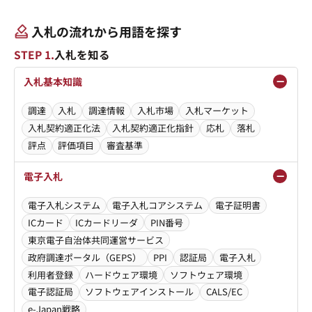
入札の流れから用語を探す
STEP 1.
入札を知る
入札基本知識
調達
入札
調達情報
入札市場
入札マーケット
入札契約適正化法
入札契約適正化指針
応札
落札
評点
評価項目
審査基準
電子入札
電子入札システム
電子入札コアシステム
電子証明書
ICカード
ICカードリーダ
PIN番号
東京電子自治体共同運営サービス
政府調達ポータル（GEPS）
PPI
認証局
電子入札
利用者登録
ハードウェア環境
ソフトウェア環境
電子認証局
ソフトウェアインストール
CALS/EC
e-Japan戦略